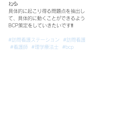
ね💦
具体的に起こり得る問題点を抽出し
て、具体的に動くことができるよう
BCP策定をしていきたいです‼️
#訪問看護ステーション
#訪問看護
#看護師
#理学療法士
#bcp