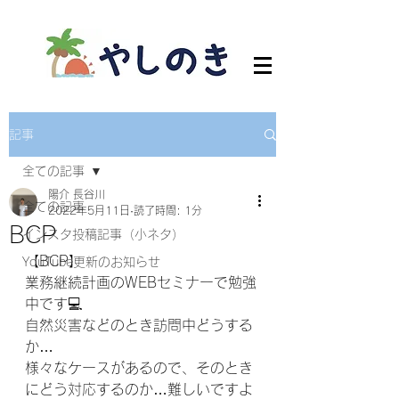
記事
全ての記事
陽介 長谷川
全ての記事
2022年5月11日
読了時間: 1分
BCP
インスタ投稿記事（小ネタ）
【BCP】
YouTube更新のお知らせ
業務継続計画のWEBセミナーで勉強
中です💻
自然災害などのとき訪問中どうする
か…
様々なケースがあるので、そのとき
にどう対応するのか…難しいですよ