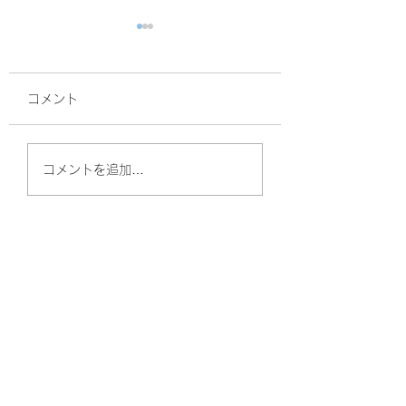
コメント
面接
サルスベリ！
コメントを追加…
やしのきリハビリ訪問看護ステーション
（守口）
〒570-0011
大阪府守口市金田町2丁目57-6 Kプラザ守口