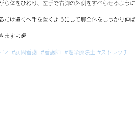
がら体をひねり、左手で右脚の外側をすべらせるように
るだけ遠くへ手を置くようにして脚全体をしっかり伸ば
きますよ🌈
ョン
#訪問看護
#看護師
#理学療法士
#ストレッチ