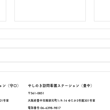
面接
暑熱
ョン（守口）
やしのき訪問看護ステーション（豊中）
〒561-0851
01号室
大阪府豊中市服部元町1-9-14 ゆたか3号館301号室
電話番号:06-6398-9817