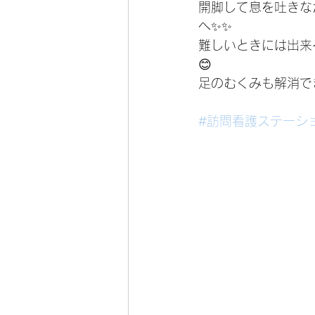
開脚して息を吐きな
へ✨✨
難しいときには出来
😊
足のむくみも解消で
#訪問看護ステーシ