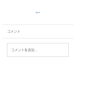
コメント
面接
暑熱順化
コメントを追加…
やしのきリハビリ訪問看護ステーション
（守口）
〒570-0011