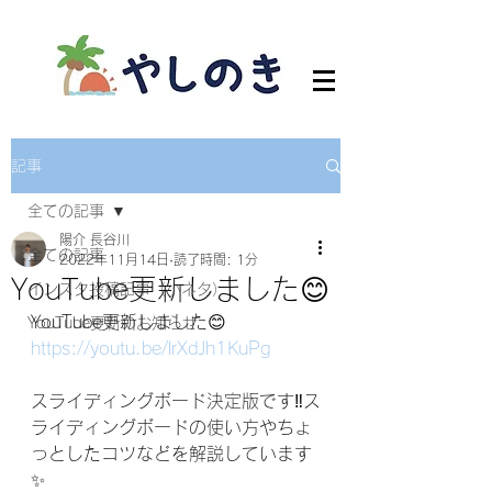
記事
全ての記事
陽介 長谷川
全ての記事
2022年11月14日
読了時間: 1分
YouTube更新しました😊
インスタ投稿記事（小ネタ）
YouTube更新しました😊
YouTube更新のお知らせ
https://youtu.be/lrXdJh1KuPg
スライディングボード決定版です‼️ス
ライディングボードの使い方やちょ
っとしたコツなどを解説しています
✨