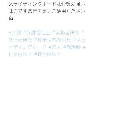
スライディングボードは介護の強い
味方です😊是非是非ご活用ください
👍
#介護
#介護福祉士
#実務者研修
#
初任者研修
#移乗
#福祉用具
#スラ
イディングボード
#求人
#看護師
#
作業療法士
#理学療法士