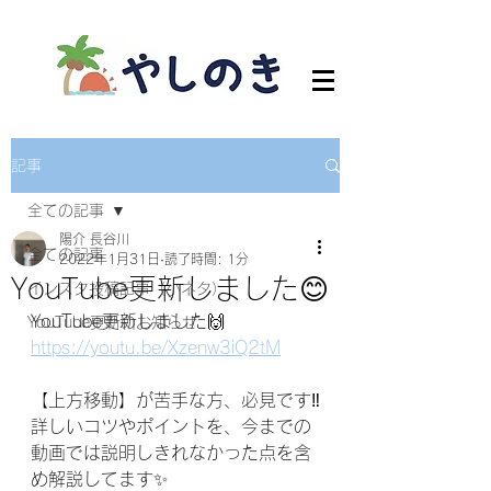
記事
全ての記事
陽介 長谷川
全ての記事
2022年1月31日
読了時間: 1分
YouTube更新しました😊
インスタ投稿記事（小ネタ）
YouTube更新しました🙌
YouTube更新のお知らせ
https://youtu.be/Xzenw3iQ2tM
【上方移動】が苦手な方、必見です‼️
詳しいコツやポイントを、今までの
動画では説明しきれなかった点を含
め解説してます✨