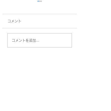
コメント
面接
暑熱順化
コメントを追加…
やしのきリハビリ訪問看護ステーション
（守口）
〒570-0011
大阪府守口市金田町2丁目57-6 Kプラザ守口
101号室