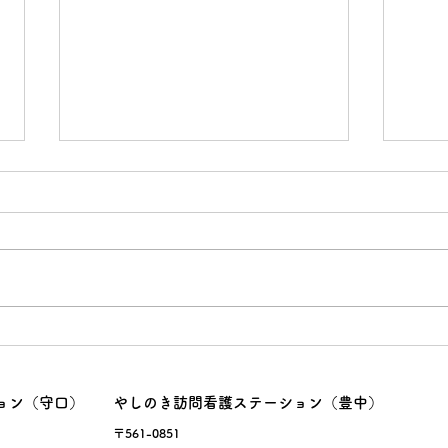
面接
暑熱
ョン（守口）
やしのき訪問看護ステーション（豊中）
〒561-0851