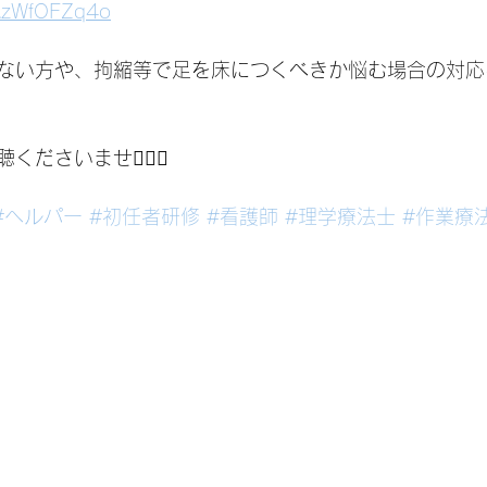
1AzWfOFZq4o
ない方や、拘縮等で足を床につくべきか悩む場合の対応
ださいませ🙇‍♂️✨
#ヘルパー
#初任者研修
#看護師
#理学療法士
#作業療