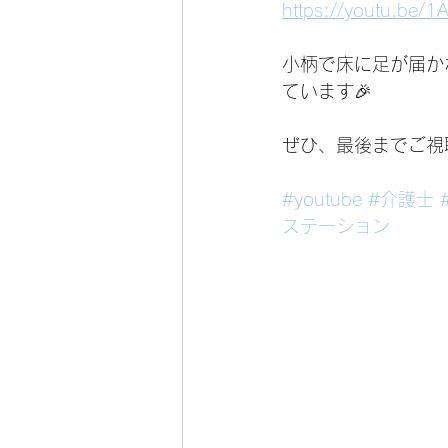
https://youtu.be/
小柄で床に足が届か
ています🎉
ぜひ、最後までご視聴く
#youtube
#介護士
ステーション