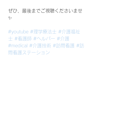
ぜひ、最後までご視聴くださいませ
✨
#youtube
#理学療法士
#介護福祉
士
#看護師
#ヘルパー
#介護
#medical
#介護技術
#訪問看護
#訪
問看護ステーション