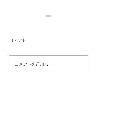
コメント
面接
サルスベリ！
コメントを追加…
やしのきリハビリ訪問看護ステーション
（守口）
〒570-0011