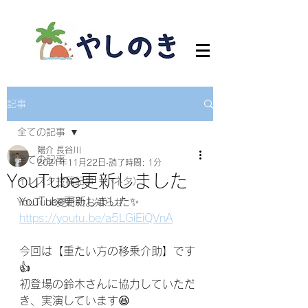
記事
全ての記事
陽介 長谷川
全ての記事
2021年11月22日
読了時間: 1分
YouTube更新しました
インスタ投稿記事（小ネタ）
YouTube更新しました✨
YouTube更新のお知らせ
https://youtu.be/a5LGiEiQVnA
今回は【重たい方の移乗介助】です
👍
初登場の鈴木さんに協力していただ
き、実演しています😆