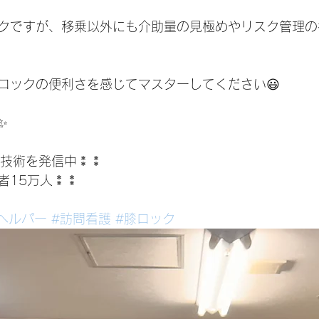
クですが、移乗以外にも介助量の見極めやリスク管理の
ロックの便利さを感じてマスターしてください😃
✨
介護技術を発信中⁑⁑
者15万人⁑⁑
ヘルパー
#訪問看護
#膝ロック