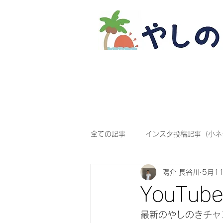
全ての記事
インスタ投稿記事（小ネ
陽介 長谷川
5月1
YouTu
最新のやしのきチャ