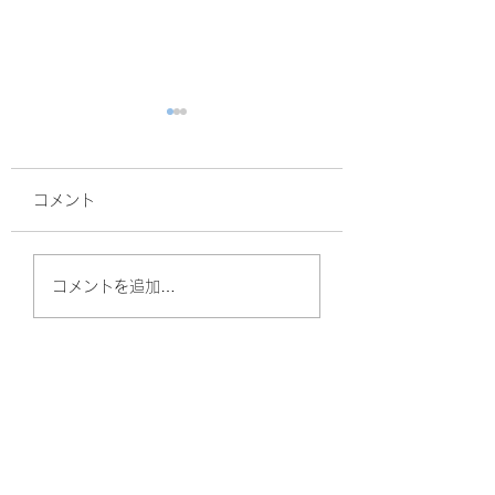
コメント
面接
暑熱順化
コメントを追加…
やしのきリハビリ訪問看護ステーション
（守口）