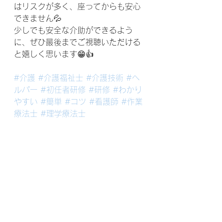
はリスクが多く、座ってからも安心
できません💦
少しでも安全な介助ができるよう
に、ぜひ最後までご視聴いただける
と嬉しく思います😁👍
#介護
#介護福祉士
#介護技術
#ヘ
ルパー
#初任者研修
#研修
#わかり
やすい
#簡単
#コツ
#看護師
#作業
療法士
#理学療法士