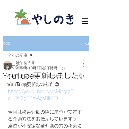
記事
全ての記事
陽介 長谷川
全ての記事
2024年10月7日
読了時間: 1分
YouTube更新しました✨
インスタ投稿記事（小ネタ）
YouTube更新しました😊
YouTube更新のお知らせ
https://youtu.be/_ocrcMinqtg?
si=DY6gTBz-AgsBlkCD
今回は移乗介助の際に座位が安定す
る介助方法をお伝えしています✨
座位が不安定な全介助の方の移乗に