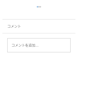
コメント
ラ•クリップ
YouTube更新し
コメントを追加…
た‼️
やしのきリハビリ訪問看護ステーション
（守口）
〒570-0011
大阪府守口市金田町2丁目57-6 Kプラザ守口