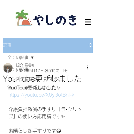
記事
全ての記事
陽介 長谷川
全ての記事
2021年5月17日
読了時間: 1分
YouTube更新しました
インスタ投稿記事（小ネタ）
YouTube更新しました✨
YouTube更新のお知らせ
https://youtu.be/X6yGotBnI-k
介護負担激減の手すり「ラ•クリッ
プ」の使い方応用編です✨
素晴らしき手すりです😁