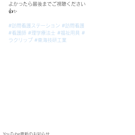
よかったら最後までご視聴ください
👍✨
#訪問看護ステーション
#訪問看護
#看護師
#理学療法士
#福祉用具
#
ラクリップ
#東海技研工業
YouTube更新のお知らせ