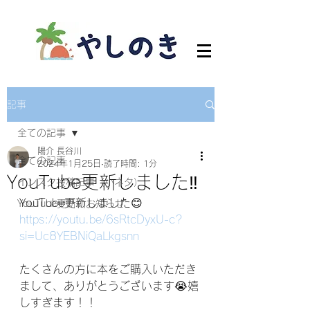
記事
全ての記事
陽介 長谷川
全ての記事
2024年1月25日
読了時間: 1分
YouTube更新しました‼︎
インスタ投稿記事（小ネタ）
YouTube更新しました😊
YouTube更新のお知らせ
https://youtu.be/6sRtcDyxU-c?
si=Uc8YEBNiQaLkgsnn
たくさんの方に本をご購入いただき
まして、ありがとうございます😭嬉
しすぎます！！