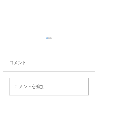
コメント
面接
サルスベリ！
コメントを追加…
やしのきリハビリ訪問看護ステーション