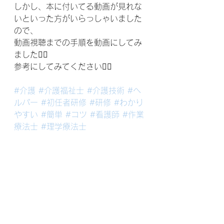
しかし、本に付いてる動画が見れな
いといった方がいらっしゃいました
ので、
動画視聴までの手順を動画にしてみ
ました🙇‍♂️
参考にしてみてください🙇‍♂️
#介護
#介護福祉士
#介護技術
#ヘ
ルパー
#初任者研修
#研修
#わかり
やすい
#簡単
#コツ
#看護師
#作業
療法士
#理学療法士