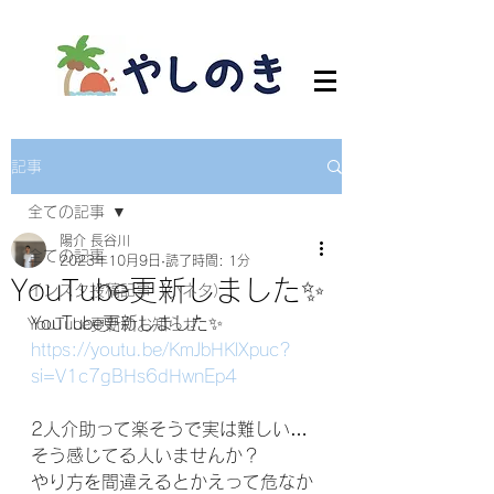
記事
全ての記事
陽介 長谷川
全ての記事
2023年10月9日
読了時間: 1分
YouTube更新しました✨
インスタ投稿記事（小ネタ）
YouTube更新しました✨
YouTube更新のお知らせ
https://youtu.be/KmJbHKlXpuc?
si=V1c7gBHs6dHwnEp4
2人介助って楽そうで実は難しい…
そう感じてる人いませんか？
やり方を間違えるとかえって危なか