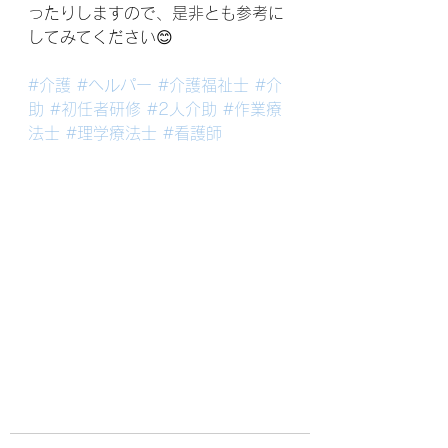
ったりしますので、是非とも参考に
してみてください😊
#介護
#ヘルパー
#介護福祉士
#介
助
#初任者研修
#2人介助
#作業療
法士
#理学療法士
#看護師