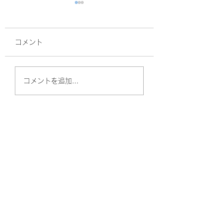
コメント
面接
サルスベリ！
コメントを追加…
やしのきリハビリ訪問看護ステーション
（守口）
〒570-0011
大阪府守口市金田町2丁目57-6 Kプラザ守口
101号室