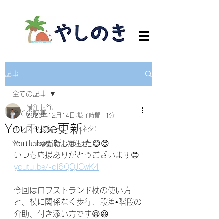
記事
全ての記事
陽介 長谷川
全ての記事
2020年12月14日
読了時間: 1分
YouTube更新
インスタ投稿記事（小ネタ）
YouTube更新しました😊😊
YouTube更新のお知らせ
いつも応援ありがとうございます😊
youtu.be/-ol6QQJCwK4
今回はロフストランド杖の使い方
と、杖に関係なく歩行、段差•階段の
介助、付き添い方です😆😆