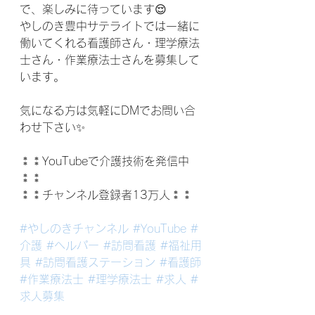
で、楽しみに待っています😌
やしのき豊中サテライトでは一緒に
働いてくれる看護師さん・理学療法
士さん・作業療法士さんを募集して
います。
気になる方は気軽にDMでお問い合
わせ下さい✨
⁑⁑YouTubeで介護技術を発信中
⁑⁑
⁑⁑チャンネル登録者13万人⁑⁑
#やしのきチャンネル
#YouTube
#
介護
#ヘルパー
#訪問看護
#福祉用
具
#訪問看護ステーション
#看護師
#作業療法士
#理学療法士
#求人
#
求人募集