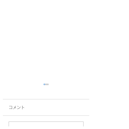
コメント
面接
サルスベリ！