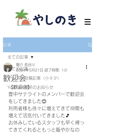
記事
全ての記事
陽介 長谷川
全ての記事
2024年5月21日
読了時間: 1分
歓迎会
インスタ投稿記事（小ネタ）
【歓迎会】
YouTube更新のお知らせ
豊中サテライトのメンバーで歓迎会
をしてきました😊
利用者様も徐々に増えてきて仲間も
増えて活気付いてきました🎵
お休みしているスタッフも早く帰っ
てきてくれるともっと賑やかなの