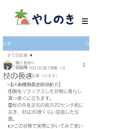
記事
全ての記事
陽介 長谷川
全ての記事
2022年7月21日
読了時間: 1分
杖の長さ
インスタ投稿記事（小ネタ）
【一本杖の長さの決め方】
YouTube更新のお知らせ
①腕をリラックスした状態に垂らし
真っ直ぐに立ちます。
②杖の先を足先の前方20センチ前に
おき、肘は30度くらい屈曲した位
置。
👉この状態で実際に歩いてみて使い