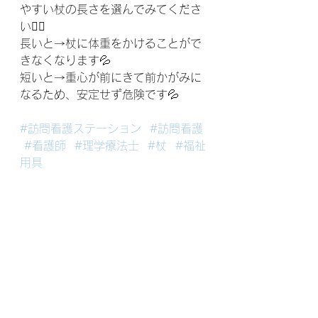
やすい杖の長さを選んでみてくださ
い🧚‍♀️
長いと→杖に体重をかけることがで
きなくなります💦
短いと→重心が前にきて前かがみに
なるため、安定せず危険です💦
#訪問看護ステーション
#訪問看護
#看護師
#理学療法士
#杖
#福祉
用具