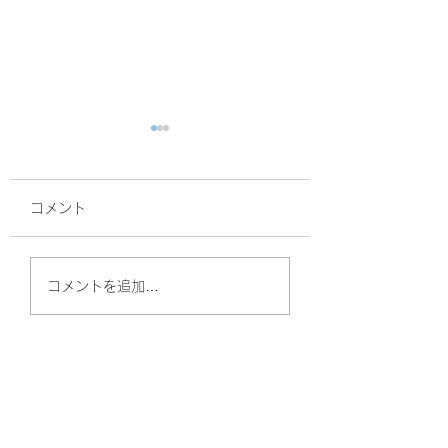
コメント
面接
サルスベリ！
コメントを追加…
やしのきリハビリ訪問看護ステーション