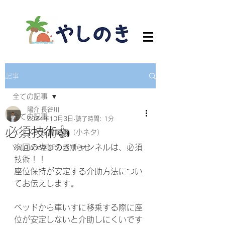
記事
全ての記事
陽介 長谷川
全ての記事
2024年10月3日
読了時間: 1分
必須技術👍
インスタ投稿記事（小ネタ）
次回のやしのきチャンネルは、必須
YouTube更新のお知らせ
技術！！
座位保持が安定する介助方法につい
てお伝えします。
ベッドから車いすに移乗する際に座
位が安定しないと介助しにくいです