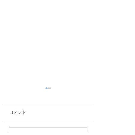
コメント
面接
サルスベリ！