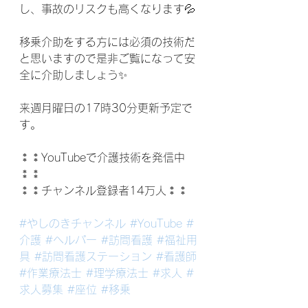
し、事故のリスクも高くなります💦
移乗介助をする方には必須の技術だ
と思いますので是非ご覧になって安
全に介助しましょう✨
来週月曜日の17時30分更新予定で
す。
⁑⁑YouTubeで介護技術を発信中
⁑⁑
⁑⁑チャンネル登録者14万人⁑⁑
#やしのきチャンネル
#YouTube
#
介護
#ヘルパー
#訪問看護
#福祉用
具
#訪問看護ステーション
#看護師
#作業療法士
#理学療法士
#求人
#
求人募集
#座位
#移乗