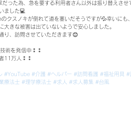
撃だった為、急を要する利用者さん以外は振り替えさせ
いました💻
mのクスノキが倒れて道を塞いだそうですが💦幸いにも
に大きな被害は出ていないようで安心しました。
通り、訪問させていただきます😊
介護技術を発信中⁑⁑
者11万人⁑⁑
ル
#YouTube
#介護
#ヘルパー
#訪問看護
#福祉用具
業療法士
#理学療法士
#求人
#求人募集
#台風