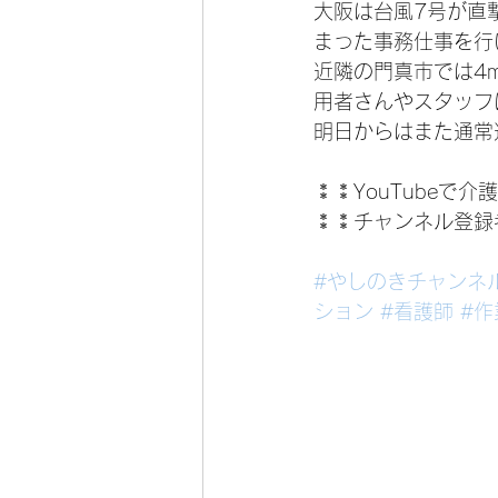
大阪は台風7号が直
まった事務仕事を行
近隣の門真市では4
用者さんやスタッフ
明日からはまた通常
⁑⁑YouTubeで
⁑⁑チャンネル登録
#やしのきチャンネ
ション
#看護師
#作