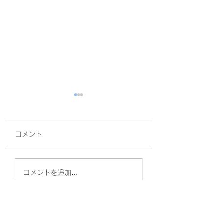
コメント
紅葉の効果
鈴木誠也
コメントを追加…