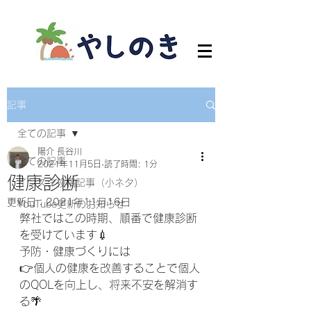
記事
全ての記事
陽介 長谷川
全ての記事
2021年11月5日
読了時間: 1分
健康診断
インスタ投稿記事（小ネタ）
更新日：
2021年11月16日
YouTube更新のお知らせ
弊社ではこの時期、順番で健康診断
を受けています💉
予防・健康づくりには
👉個人の健康を改善することで個人
のQOLを向上し、将来不安を解消す
る🌴