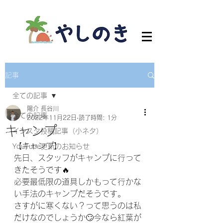
記事
全ての記事
陽介 長谷川
全ての記事
2022年11月22日
読了時間: 1分
キャンプ
インスタ投稿記事（小ネタ）
【キャンプ】
YouTube更新のお知らせ
先日、スタッフがキャンプに行って
きたそうです🔥
必要最低限の道具しかもって行かな
い手法のキャンプだそうです。
さすがに寒くない？って思うのは私
だけなのでしょうか🙄今なら紅葉が