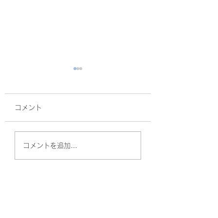
コメント
面接
暑熱順化
コメントを追加…
やしのきリハビリ訪問看護ステーション