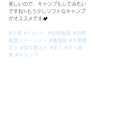
美しいので、キャンプもしてみたい
ですね✨もう少しソフトなキャンプ
がオススメです🏕
#介護
#ヘルパー
#訪問看護
#訪問
看護ステーション
#看護師
#作業療
法士
#理学療法士
#求人
#求人募
集
#キャンプ