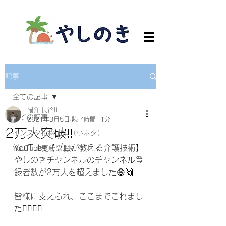
記事
全ての記事
陽介 長谷川
全ての記事
2021年3月5日
読了時間: 1分
2万人突破‼️
インスタ投稿記事（小ネタ）
YouTube【プロが教える介護技術】
YouTube更新のお知らせ
やしのきチャンネルのチャンネル登
録者数が2万人を超えました😆🙌
皆様に支えられ、ここまでこれまし
た🙇‍♂️🙇‍♂️