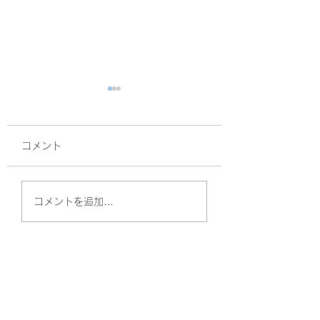
コメント
紅葉の効果
鈴木誠也
コメントを追加…
やしのきリハビリ訪問看護ステーション