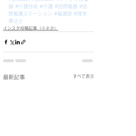
録
#介護技術
#介護
#訪問看護
#訪
問看護ステーション
#看護師
#理学
療法士
インスタ投稿記事（小ネタ）
すべて表示
最新記事