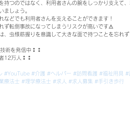
を持つのではなく、利用者さんの腕をしっかり支えて、
いましょう。
れなどでも利用者さんを支えることができます！
れず転倒事故になってしまうリスクが高いです⚠️
は、虫様筋握りを意識して大きな面で持つことを忘れずに
介護技術を発信中⁑⁑
者12万人⁑⁑
ル
#YouTube
#介護
#ヘルパー
#訪問看護
#福祉用具
業療法士
#理学療法士
#求人
#求人募集
#手引き歩行