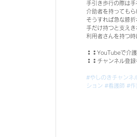
手引き歩行の際は手
介助者を持ってもら
そうすれば急な膝折
手だけ持つと支えき
利用者さんを持つ時
⁑⁑YouTubeで
⁑⁑チャンネル登録
#やしのきチャンネ
ション
#看護師
#作