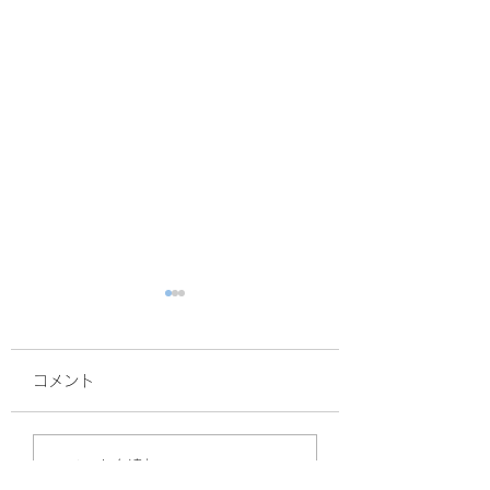
コメント
紅葉の効果
鈴木誠也
コメントを追加…