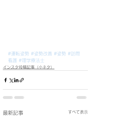
#運転姿勢
#姿勢改善
#姿勢
#訪問
看護
#理学療法士
インスタ投稿記事（小ネタ）
すべて表示
最新記事