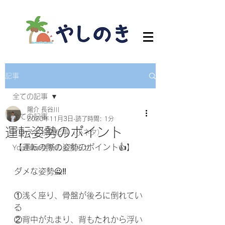
記事
全ての記事
陽介 長谷川
全ての記事
2020年11月3日
読了時間: 1分
運転姿勢のポイント
インスタ投稿記事（小ネタ）
【運転の際の姿勢のポイント👍】﻿
YouTube更新のお知らせ
ダメな姿勢🙅‼️﻿
①浅く座り、骨盤が後ろに倒れてい
る﻿
②背中が丸まり、背もたれから浮い