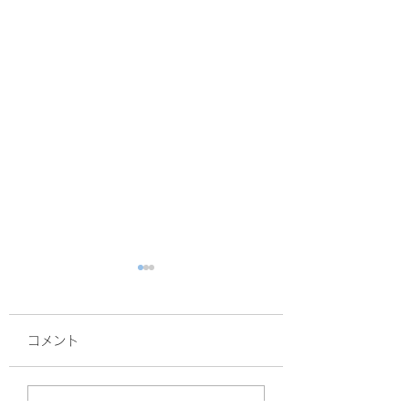
コメント
面接
サルスベリ！