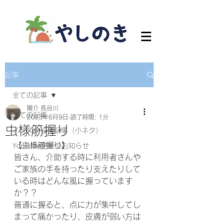
記事
全ての記事
陽介 長谷川
全ての記事
2023年6月9日
読了時間: 1分
虫様筋握り
インスタ投稿記事（小ネタ）
【虫様筋握り】
YouTube更新のお知らせ
皆さん、介助する時に利用者さんや
ご家族の手を持ったり支えたりして
いる時はどんな風に握っています
か？？
普通に握ると、点に力が集中してし
まって痛かったり、皮膚が弱い方は