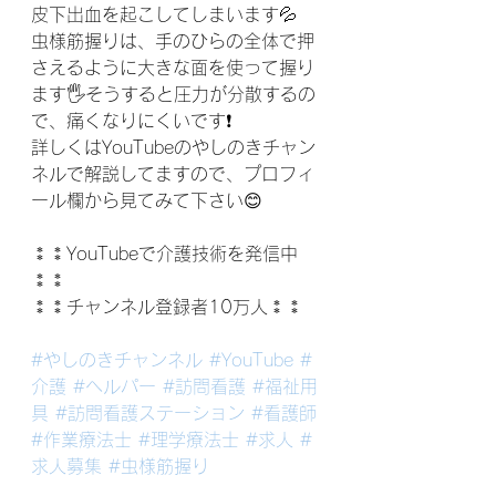
皮下出血を起こしてしまいます💦
虫様筋握りは、手のひらの全体で押
さえるように大きな面を使って握り
ます🖐️そうすると圧力が分散するの
で、痛くなりにくいです❗️
詳しくはYouTubeのやしのきチャン
ネルで解説してますので、プロフィ
ール欄から見てみて下さい😊
⁑⁑YouTubeで介護技術を発信中
⁑⁑
⁑⁑チャンネル登録者10万人⁑⁑
#やしのきチャンネル
#YouTube
#
介護
#ヘルパー
#訪問看護
#福祉用
具
#訪問看護ステーション
#看護師
#作業療法士
#理学療法士
#求人
#
求人募集
#虫様筋握り