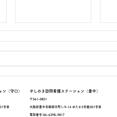
面接
暑熱
ョン（守口）
やしのき訪問看護ステーション（豊中）
〒561-0851
01号室
大阪府豊中市服部元町1-9-14 ゆたか3号館301号室
電話番号:06-6398-9817