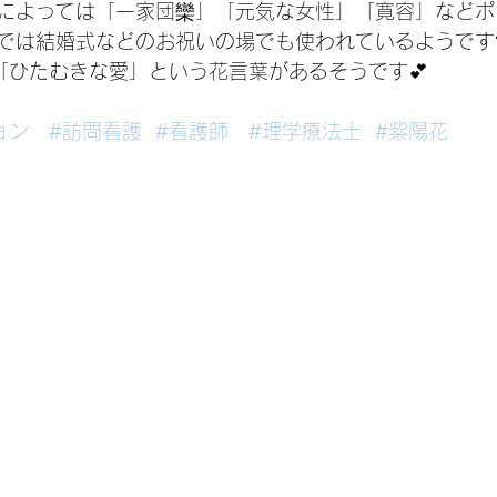
によっては「一家団欒」「元気な女性」「寛容」などポ
では結婚式などのお祝いの場でも使われているようです🎊
「ひたむきな愛」という花言葉があるそうです💕
ョン
#訪問看護
#看護師
#理学療法士
#紫陽花