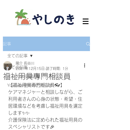
記事
全ての記事
陽介 長谷川
全ての記事
2021年12月15日
読了時間: 1分
福祉用具専門相談員
インスタ投稿記事（小ネタ）
【福祉用具専門相談員👓】
YouTube更新のお知らせ
ケアマネジャーと相談しながら、ご
利用者さんの心身の状態・希望・住
居環境などを考慮し福祉用具を選定
します✨✨
介護保険法に定められた福祉用具の
スペシャリストです🎉