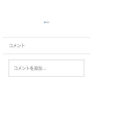
コメント
面接
暑熱順化
コメントを追加…
やしのきリハビリ訪問看護ステーション
（守口）
〒570-0011