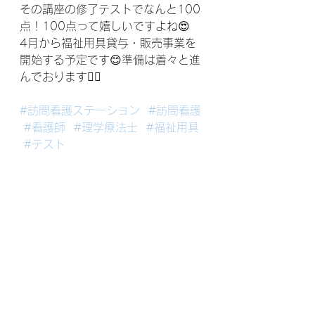
その講座の修了テストでなんと100
点！100点って嬉しいですよね😍
4月から福祉用具貸与・販売事業を
開始する予定です😊準備は着々と進
んでおります🙋‍♀️
#訪問看護ステーション
#訪問看護
#看護師
#理学療法士
#福祉用具
#テスト