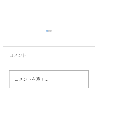
コメント
面接
サルスベリ！
コメントを追加…
やしのきリハビリ訪問看護ステーション
（守口）