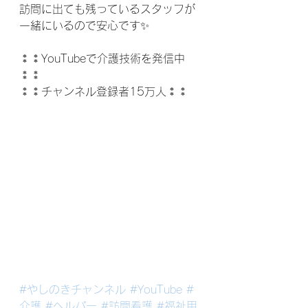
訪問に出ても残っているスタッフが
一緒にいるので安心です✨
⁑⁑YouTubeで介護技術を発信中
⁑⁑
⁑⁑チャンネル登録者15万人⁑⁑
#やしのきチャンネル
#YouTube
#
介護
#ヘルパー
#訪問看護
#福祉用