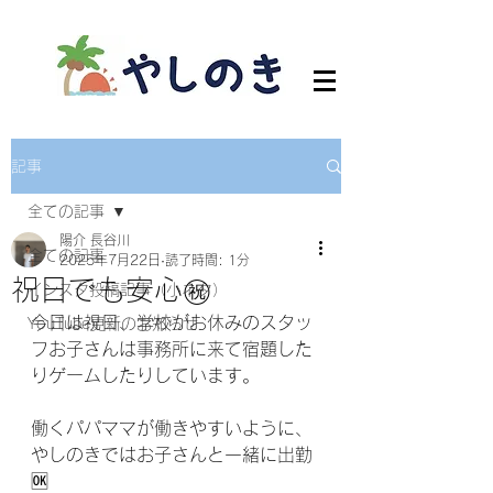
記事
全ての記事
陽介 長谷川
全ての記事
2025年7月22日
読了時間: 1分
祝日でも安心㊗️
インスタ投稿記事（小ネタ）
今日は祝日、学校がお休みのスタッ
YouTube更新のお知らせ
フお子さんは事務所に来て宿題した
りゲームしたりしています。
働くパパママが働きやすいように、
やしのきではお子さんと一緒に出勤
🆗