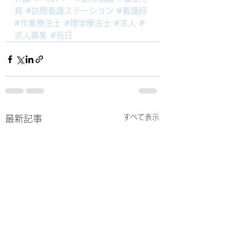
具
#訪問看護ステーション
#看護師
#作業療法士
#理学療法士
#求人
#
求人募集
#祝日
すべて表示
最新記事