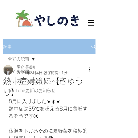
記事
全ての記事
陽介 長谷川
全ての記事
2021年8月4日
読了時間: 1分
熱中症対策に【きゅう
インスタ投稿記事（小ネタ）
り】
YouTube更新のお知らせ
8月に入りました☀️☀️☀️
熱中症は35℃を超える8月に急増す
るそうです🤢
体温を下げるために夏野菜を積極的