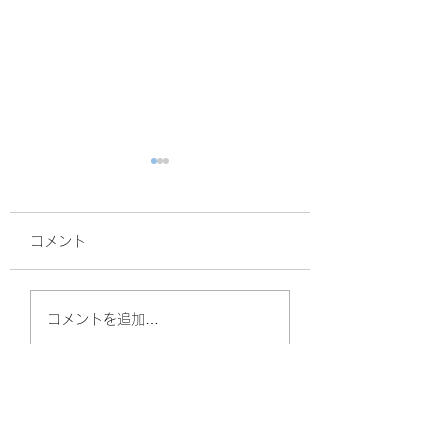
コメント
面接
サルスベリ！
コメントを追加…