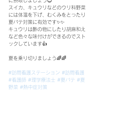
に摂取しましょう😊
スイカ、キュウリなどのウリ科野菜
には体温を下げ、むくみをとったり
夏バテ対策に有効です✨✨
キュウリは酢の物にしたり胡麻和え
など色々な味付けができるのでスト
ックしています👍
夏を乗り切りましょう🌈🌈
#訪問看護ステーション
#訪問看護
#看護師
#理学療法士
#夏バテ
#夏
野菜
#熱中症対策