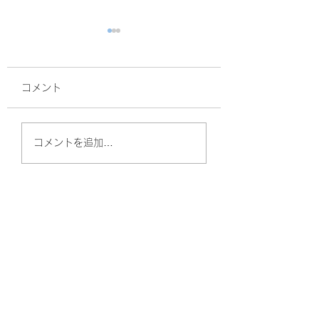
コメント
面接
サルスベリ！
コメントを追加…
やしのきリハビリ訪問看護ステーション
（守口）
〒570-0011
大阪府守口市金田町2丁目57-6 Kプラザ守口