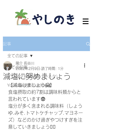
記事
全ての記事
陽介 長谷川
全ての記事
2022年2月9日
読了時間: 1分
減塩に努めましょう
インスタ投稿記事（小ネタ）
【減塩しましょう🤗】
YouTube更新のお知らせ
食塩摂取の約7割は調味料類からと
言われています😨
塩分が多く含まれる調味料（しょう
ゆ.みそ.トマトケチャップ.マヨネー
ズ）などのかけ過ぎやつけすぎを注
意していきましょう🧚‍♀️