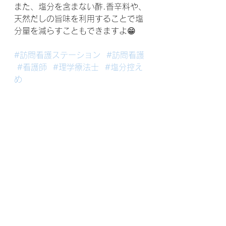
また、塩分を含まない酢.香辛料や、
天然だしの旨味を利用することで塩
分量を減らすこともできますよ😁
#訪問看護ステーション
#訪問看護
#看護師
#理学療法士
#塩分控え
め