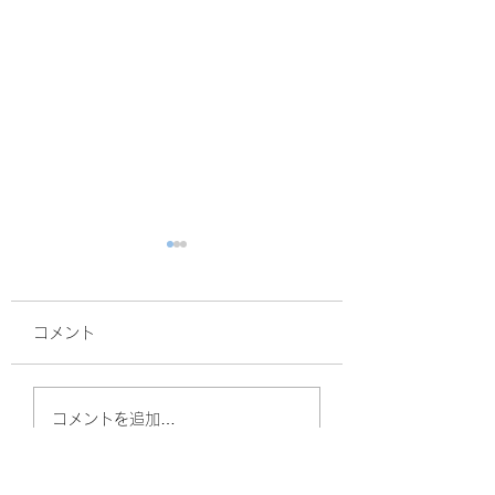
コメント
面接
サルスベリ！
コメントを追加…