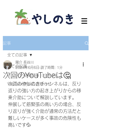
記事
全ての記事
陽介 長谷川
全ての記事
2024年6月6日
読了時間: 1分
次回のYouTubeは🤔
インスタ投稿記事（小ネタ）
次回のやしのきチャンネルは、反り
YouTube更新のお知らせ
返りの強い方の起き上がりからの移
乗介助について解説しています。
伸展して筋緊張の高い方の場合、反
り返りが強く介助が通常の方法だと
難しいケースが多く事故の危険性も
高いです💦