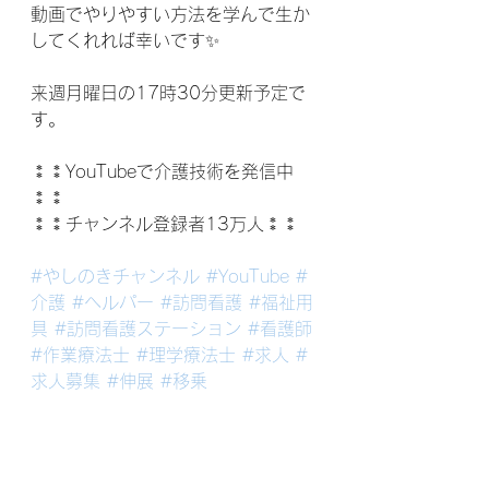
動画でやりやすい方法を学んで生か
してくれれば幸いです✨
来週月曜日の17時30分更新予定で
す。
⁑⁑YouTubeで介護技術を発信中
⁑⁑
⁑⁑チャンネル登録者13万人⁑⁑
#やしのきチャンネル
#YouTube
#
介護
#ヘルパー
#訪問看護
#福祉用
具
#訪問看護ステーション
#看護師
#作業療法士
#理学療法士
#求人
#
求人募集
#伸展
#移乗