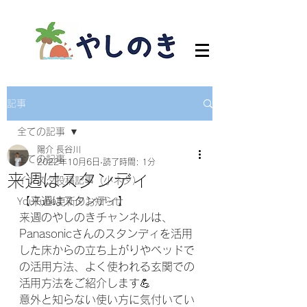
記事
全ての記事
陽介 長谷川
全ての記事
2022年10月6日
読了時間: 1分
来週はスタンディ
インスタ投稿記事（小ネタ）
【来週はスタンディ】
YouTube更新のお知らせ
来週のやしのきチャンネルは、
Panasonicさんのスタンディを活用
した床からの立ち上がりやベッドで
の活用方法、よく使われる玄関での
活用方法をご紹介します💪
意外と知らない使い方に気付いてい