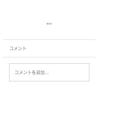
コメント
面接
サルスベリ！
コメントを追加…
やしのきリハビリ訪問看護ステーション
（守口）
〒570-0011