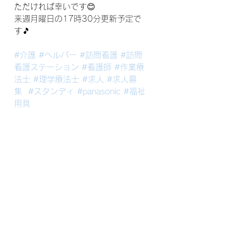
ただければ幸いです😊
来週月曜日の17時30分更新予定で
す🎵
#介護
#ヘルパー
#訪問看護
#訪問
看護ステーション
#看護師
#作業療
法士
#理学療法士
#求人
#求人募
集
#スタンディ
#panasonic
#福祉
用具