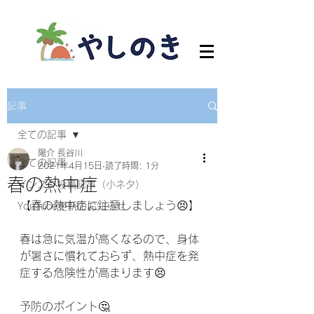
記事
全ての記事
陽介 長谷川
全ての記事
2021年4月15日
読了時間: 1分
春の熱中症
インスタ投稿記事（小ネタ）
【春の熱中症に注意しましょう😣】
YouTube更新のお知らせ
春は急に気温が高くなるので、身体
が暑さに慣れておらず、熱中症を発
症する危険性が高まります😣
予防のポイント🤔