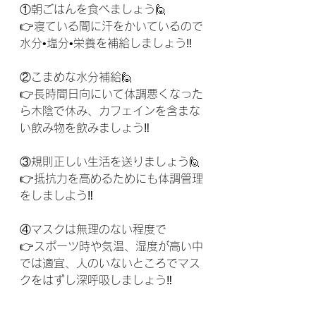
①朝ごはんを食べましょう🙋
👉寝ている間に汗をかいているので
水分•塩分•栄養を補給しましょう‼️
②こまめな水分補給🙋
👉長時間日向にいて体調悪くなった
ら木陰で休み、カフェインを含まな
い飲み物を飲みましょう‼️
③規則正しい生活を送りましょう🙋
👉抵抗力を高めるためにも体調管理
をしましよう‼️
④マスクは無理のない程度で
👉スポーツ時や気温、湿度が高い中
では適宜、人のいないところでマス
クをはずし深呼吸しましょう‼️