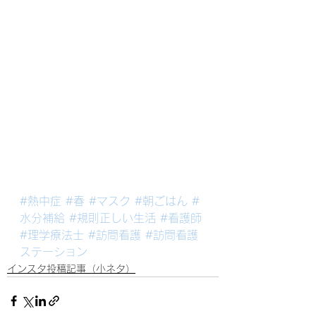
#熱中症
#春
#マスク
#朝ごはん
#
水分補給
#規則正しい生活
#看護師
#理学療法士
#訪問看護
#訪問看護
ステーション
インスタ投稿記事（小ネタ）