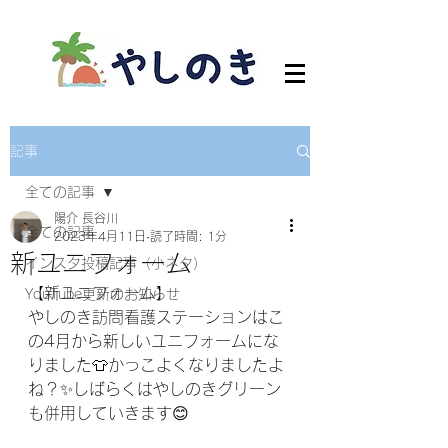
記事
全ての記事
陽介 長谷川
全ての記事
2023年4月11日
読了時間: 1分
新ユニフォーム
インスタ投稿記事（小ネタ）
【新ユニフォーム】
YouTube更新のお知らせ
やしのき訪問看護ステーションはこ
の4月から新しいユニフォームにな
りました👕かっこよくなりましたよ
ね？✨しばらくはやしのきグリーン
も併用していきます😊