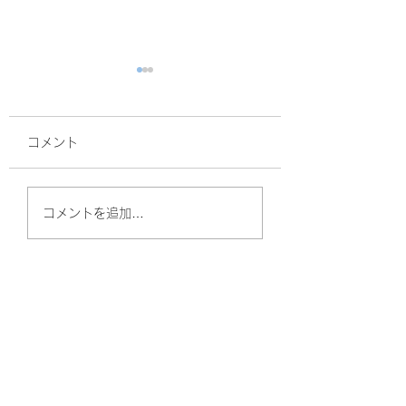
コメント
面接
暑熱順化
コメントを追加…
やしのきリハビリ訪問看護ステーション
（守口）
〒570-0011