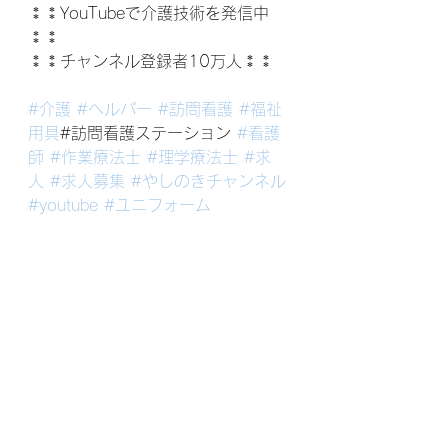
⁑⁑YouTubeで介護技術を発信中
⁑⁑
⁑⁑チャンネル登録者10万人⁑⁑
#介護
#ヘルパー
#訪問看護
#福祉
用具
#訪問看護ステーション 
#看護
師
#作業療法士
#理学療法士
#求
人
#求人募集
#やしのきチャンネル
#youtube
#ユニフォーム