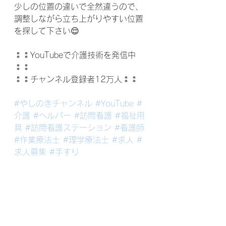
少しの位置の違いで全然違うので、
調整しながら立ち上がりやすい位置
を探して下さい😌
⁑⁑YouTubeで介護技術を発信中
⁑⁑
⁑⁑チャンネル登録者12万人⁑⁑
#やしのきチャンネル
#YouTube
#
介護
#ヘルパー
#訪問看護
#福祉用
具
#訪問看護ステーション
#看護師
#作業療法士
#理学療法士
#求人
#
求人募集
#手すり