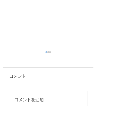
コメント
面接
サルスベリ！
コメントを追加…