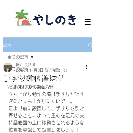
記事
全ての記事
陽介 長谷川
全ての記事
2023年11月8日
読了時間: 1分
手すりの位置は？
インスタ投稿記事（小ネタ）
【手すりの位置は？】
YouTube更新のお知らせ
立ち上がり動作の際は手すりが近す
ぎると立ち上がりにくいです。
足より前に設置して、手すりを引き
寄せることによって重心を足元の支
持基底面の上に移動させれるような
位置を意識して設置しましょう！