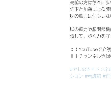
高齢の方は徐々に歩
低下と加齢による膝
脚の筋力は何もしな
脚の筋力や膝関節機
識して、歩く力を守
⁑⁑YouTubeで
⁑⁑チャンネル登録
#やしのきチャンネ
ション
#看護師
#作