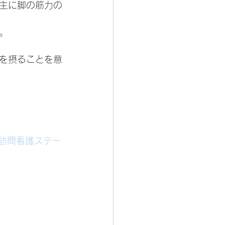
主に脚の筋力の
。
を摂ることを意
#訪問看護ステー