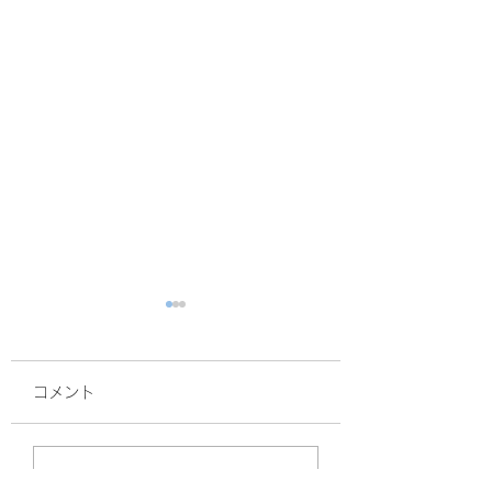
コメント
面接
サルスベリ！
コメントを追加…