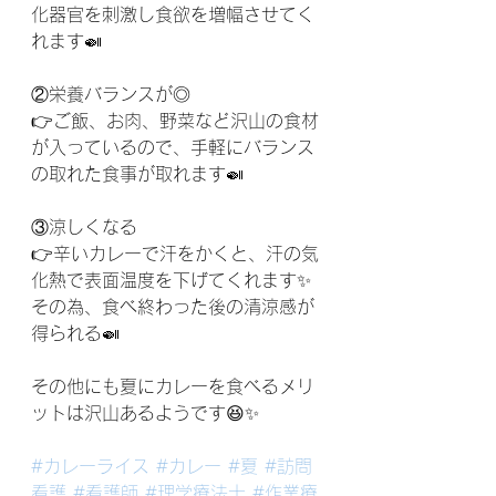
化器官を刺激し食欲を増幅させてく
れます🍛
②栄養バランスが◎
👉ご飯、お肉、野菜など沢山の食材
が入っているので、手軽にバランス
の取れた食事が取れます🍛
③涼しくなる
👉辛いカレーで汗をかくと、汗の気
化熱で表面温度を下げてくれます✨
その為、食べ終わった後の清涼感が
得られる🍛
その他にも夏にカレーを食べるメリ
ットは沢山あるようです😆✨
#カレーライス
#カレー
#夏
#訪問
看護
#看護師
#理学療法士
#作業療