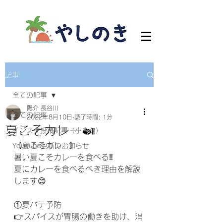
記事
全ての記事
陽介 長谷川
全ての記事
2022年8月10日
読了時間: 1分
夏こそカレー🍛
インスタ投稿記事（小ネタ）
【夏こそカレー】
YouTube更新のお知らせ
暑い夏こそカレーを食べる‼️
夏にカレーを食べるべき理由を解説
します😊
①夏バテ予防
👉スパイスが胃腸の働きを助け、消