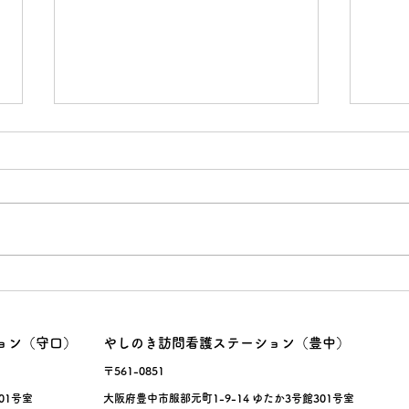
面接
サルスベリ！
ョン（守口）
やしのき訪問看護ステーション（豊中）
〒561-0851
01号室
大阪府豊中市服部元町1-9-14 ゆたか3号館301号室