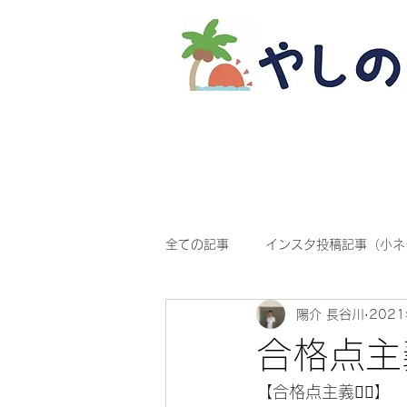
全ての記事
インスタ投稿記事（小ネ
陽介 長谷川
202
合格点主
【合格点主義🙋‍♀️】