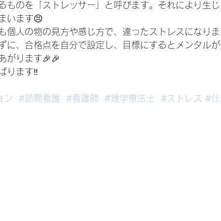
るものを「ストレッサー」と呼びます。それにより生じ
まいます😣
も個人の物の見方や感じ方で、違ったストレスになります
ずに、合格点を自分で設定し、目標にするとメンタルが
がります🎉🎉
ります‼️
ョン
#訪問看護
#看護師
#理学療法士
#ストレス
#仕