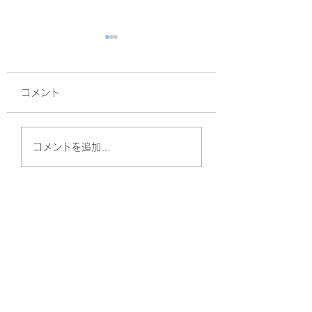
コメント
面接
サルスベリ！
コメントを追加…
やしのきリハビリ訪問看護ステーション
（守口）
〒570-0011