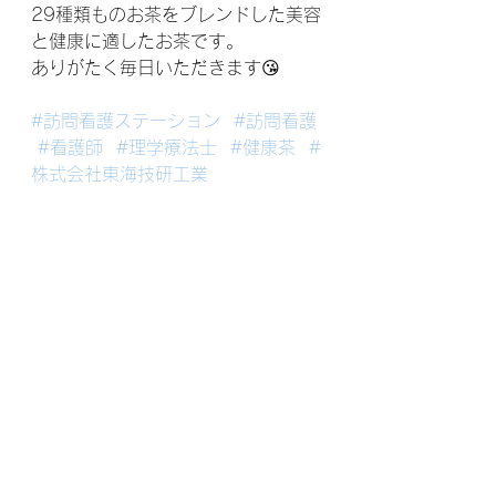
29種類ものお茶をブレンドした美容
と健康に適したお茶です。
ありがたく毎日いただきます😘
#訪問看護ステーション
#訪問看護
#看護師
#理学療法士
#健康茶
#
株式会社東海技研工業