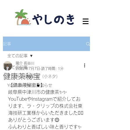
記事
全ての記事
陽介 長谷川
全ての記事
2022年7月7日
読了時間: 1分
健康茶秘宝
インスタ投稿記事（小ネタ）
【健康茶秘宝🍵】
YouTube更新のお知らせ
岐阜県中津川市の健康茶✨✨
YouTubeやInstagramで紹介してお
ります、ラ・クリップの株式会社東
海技研工業様からいただきました🙇‍♀️
ありがとうございます😊
ふんわりと香ばしい味と香りです✨