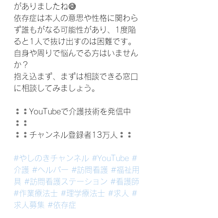
がありましたね😅
依存症は本人の意思や性格に関わら
ず誰もがなる可能性があり、1度陥
ると1人で抜け出すのは困難です。
自身や周りで悩んでる方はいません
か？
抱え込まず、まずは相談できる窓口
に相談してみましょう。
⁑⁑YouTubeで介護技術を発信中
⁑⁑
⁑⁑チャンネル登録者13万人⁑⁑
#やしのきチャンネル
#YouTube
#
介護
#ヘルパー
#訪問看護
#福祉用
具
#訪問看護ステーション
#看護師
#作業療法士
#理学療法士
#求人
#
求人募集
#依存症