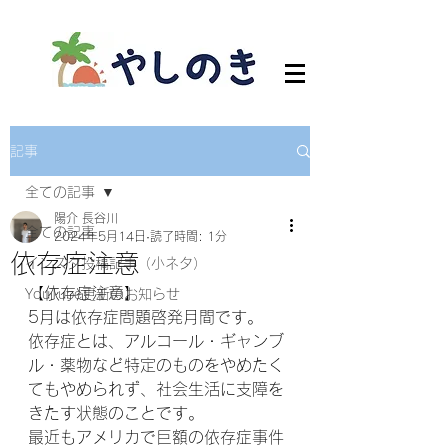
記事
全ての記事
陽介 長谷川
全ての記事
2024年5月14日
読了時間: 1分
依存症注意
インスタ投稿記事（小ネタ）
【依存症注意】
YouTube更新のお知らせ
5月は依存症問題啓発月間です。
依存症とは、アルコール・ギャンブ
ル・薬物など特定のものをやめたく
てもやめられず、社会生活に支障を
きたす状態のことです。
最近もアメリカで巨額の依存症事件