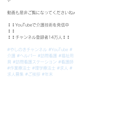
✨
動画も是非ご覧になってくださいね♪
⁑⁑YouTubeで介護技術を発信中
⁑⁑
⁑⁑チャンネル登録者14万人⁑⁑
#やしのきチャンネル
#YouTube
#
介護
#ヘルパー
#訪問看護
#福祉用
具
#訪問看護ステーション
#看護師
#作業療法士
#理学療法士
#求人
#
求人募集
#ご挨拶
#年末