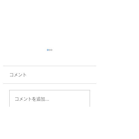
コメント
面接
サルスベリ！
コメントを追加…