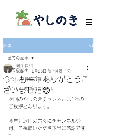
記事
全ての記事
陽介 長谷川
全ての記事
2024年12月26日
読了時間: 1分
今年も一年ありがとうご
インスタ投稿記事（小ネタ）
ざいました😊
YouTube更新のお知らせ
次回のやしのきチャンネルは1年の
ご挨拶となります。
今年も沢山の方々にチャンネル登
録、ご視聴いただき本当に感謝です