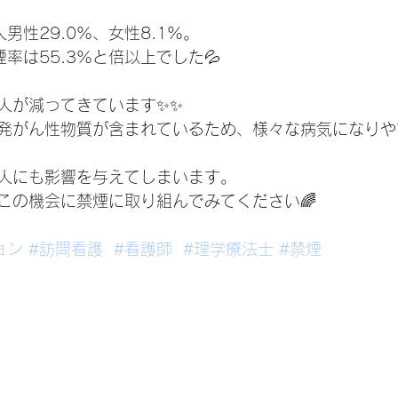
人男性29.0%、女性8.1%。
煙率は55.3%と倍以上でした💦
人が減ってきています✨✨
発がん性物質が含まれているため、様々な病気になりや
人にも影響を与えてしまいます。
この機会に禁煙に取り組んでみてください🌈
ョン
#訪問看護
#看護師
#理学療法士
#禁煙