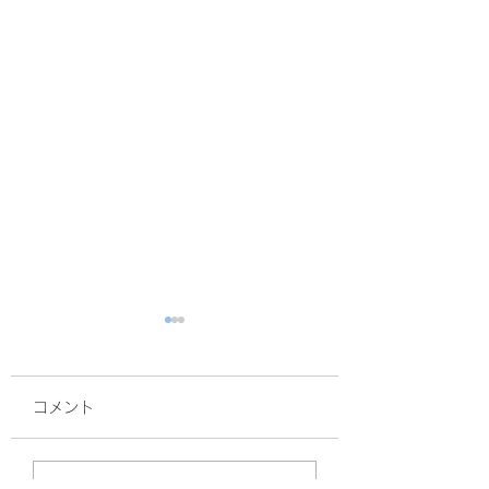
コメント
面接
暑熱順化