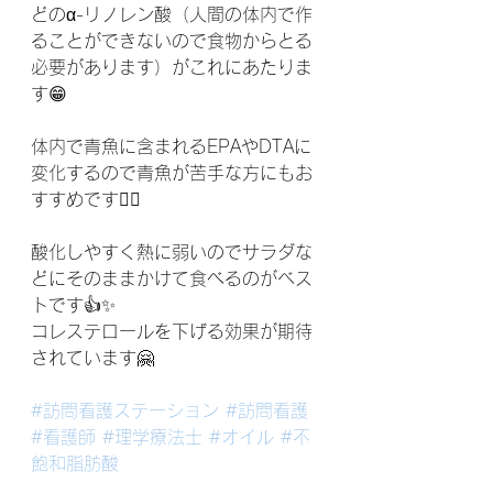
どのα-リノレン酸（人間の体内で作
ることができないので食物からとる
必要があります）がこれにあたりま
す😁
体内で青魚に含まれるEPAやDTAに
変化するので青魚が苦手な方にもお
すすめです🙆‍♀️
酸化しやすく熱に弱いのでサラダな
どにそのままかけて食べるのがベス
トです👍✨
コレステロールを下げる効果が期待
されています🤗
#訪問看護ステーション
#訪問看護
#看護師
#理学療法士
#オイル
#不
飽和脂肪酸