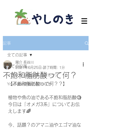
記事
全ての記事
陽介 長谷川
全ての記事
2021年6月25日
読了時間: 1分
不飽和脂肪酸って何？
インスタ投稿記事（小ネタ）
【不飽和脂肪酸って何？？】
YouTube更新のお知らせ
植物や魚の油である不飽和脂肪酸🧐
今日は「オメガ3系」についてお伝
えします🌈
今、話題？のアマニ油やエゴマ油な