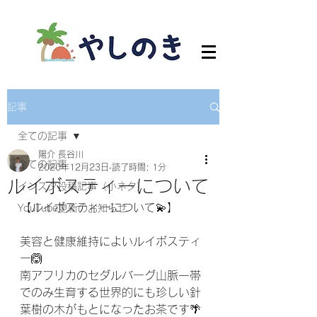
記事
全ての記事
陽介 長谷川
全ての記事
2020年12月23日
読了時間: 1分
ルイボスティーについて
インスタ投稿記事（小ネタ）
【ルイボスティーについて💫】
YouTube更新のお知らせ
美容と健康維持によいルイボスティ
ー🙆
南アフリカのセダルバーグ山脈一帯
でのみ生育する世界的にも珍しい針
葉樹の木がもとになったお茶です🌴