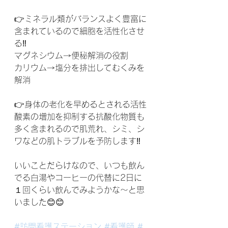
👉ミネラル類がバランスよく豊富に
含まれているので細胞を活性化させ
る‼️
マグネシウム→便秘解消の役割
カリウム→塩分を排出してむくみを
解消
👉身体の老化を早めるとされる活性
酸素の増加を抑制する抗酸化物質も
多く含まれるので肌荒れ、シミ、シ
ワなどの肌トラブルを予防します‼️
いいことだらけなので、いつも飲ん
でる白湯やコーヒーの代替に2日に
１回くらい飲んでみようかな〜と思
いました😊😊
#訪問看護ステーション
#看護師
#