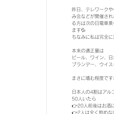
昨日、テレワークや
み会などが開催され
る方は次の日電車乗
ます💦
ちなみに私は完全に
本来の適正量は
ビール、ワイン、日
ブランデー、ウイス
まさに嗜む程度ですね
日本人の4割はアル
50人いたら
👉20人前後はお酒
👉2人は全く飲めな