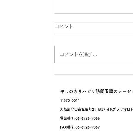
コメント
長谷川陽介PT
コメントを追加…
やしのきリハビリ訪問看護ステーシ
〒570-0011
大阪府守口市金田町2丁目57-6 Kプラザ守口1
電話番号:06-6926-9066
FAX番号:06-6926-9067