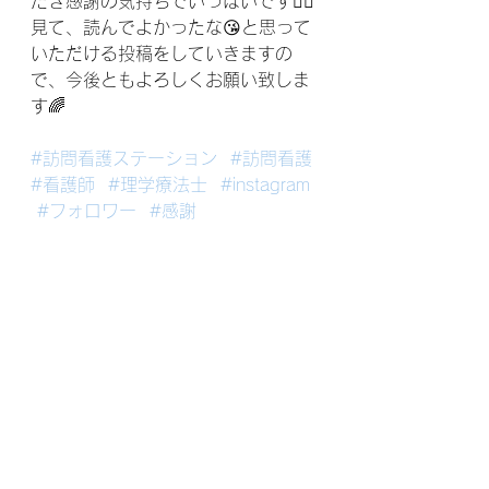
だき感謝の気持ちでいっぱいです🧚‍♀️
見て、読んでよかったな😘と思って
いただける投稿をしていきますの
で、今後ともよろしくお願い致しま
す🌈
#訪問看護ステーション
#訪問看護
#看護師
#理学療法士
#instagram
#フォロワー
#感謝