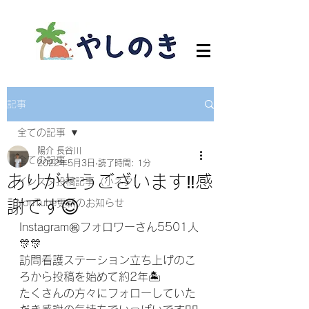
記事
全ての記事
陽介 長谷川
全ての記事
2022年5月3日
読了時間: 1分
ありがとうございます‼️感
インスタ投稿記事（小ネタ）
謝です😊
YouTube更新のお知らせ
Instagram㊗️フォロワーさん5501人
🎊🎊
訪問看護ステーション立ち上げのこ
ろから投稿を始めて約2年🏝
たくさんの方々にフォローしていた