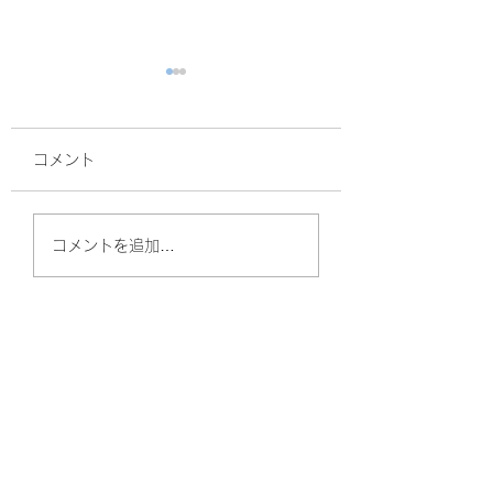
コメント
面接
サルスベリ！
コメントを追加…
やしのきリハビリ訪問看護ステーション
（守口）
〒570-0011