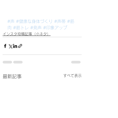
#声
#健康な身体づくり
#声帯
#筋
肉
#筋トレ
#発声
#印象アップ
インスタ投稿記事（小ネタ）
すべて表示
最新記事