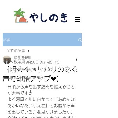
記事
全ての記事
陽介 長谷川
全ての記事
2020年9月28日
読了時間: 1分
【明るくメリハリのある
インスタ投稿記事（小ネタ）
声で印象アップ❤】
YouTube更新のお知らせ
日頃から声を出す筋肉を鍛えること
が大事です☝️
よく河原で川に向かって「あめんぼ
あかいなあいうえお」とお腹から声
を出している方を見かけましたが、