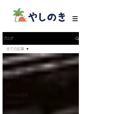
ブログ
全ての記事
全ての記事
インスタ投稿
記事（小ネ
タ）
YouTube更新
のお知らせ